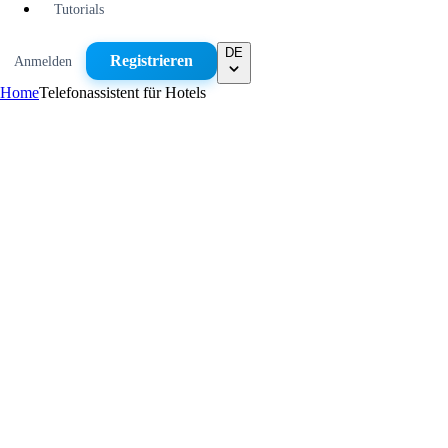
Tutorials
DE
Registrieren
Anmelden
Home
Telefonassistent für Hotels
Beantwortet Fragen zu Anreise, Parken und Ausstattung
Erkennt die Sprache des Gastes und antwortet darin
Reservierungsanfragen mit Zeitraum, Personen und Wünschen
Übernimmt nachts und in der Check-in-Stoßzeit