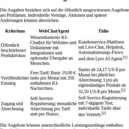
Die Angaben beziehen sich auf die öffentlich ausgewiesenen Angebote
am Prüfdatum. Individuelle Verträge, Aktionen und spätere
Änderungen können abweichen.
Kriterium
WebChatAgent
Tidio
Wissensbasierter KI-
Kundenservice-Plattform
Chatbot für Websites und
Öffentlich
mit Live-Chat, Helpdesk,
Dokumente mit
beschriebener
Automatisierungs-Flows
Integrationen und
Produktfokus
[1]
optionaler Übergabe an
und dem Lyro AI Agent.
Menschen.
Starter ab 24,17 US-$ pro
Free-Tarif; Basic 19,00 €
Monat bei jährlicher
Veröffentlichter
netto pro Monat mit 350
Abrechnung; Lyro als
Einstieg
enthaltenen KI-
eigenständiges Produkt ab
Nachrichten.
[2]
32,50 US-$ pro Monat.
Self-Service-Registrierung
Self-Service-
mit 7-tägigem Test;
Zugang und
Registrierung; monatliche
individuelle Tarife über
Abrechnung
Abrechnung pro Tarif
[2]
statt pro Nutzer.
den Vertrieb.
Die Angebote können unterschiedliche Leistungsumfänge enthalten.