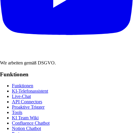
Wir arbeiten gemäß DSGVO.
Funktionen
Funktionen
KI-Telefonassistent
Live-Chat
API Connectors
Proaktive Trigger
Tools
KI Team Wiki
Confluence Chatbot
Notion Chatbot