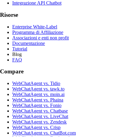
Integrazione API Chatbot
Risorse
Enterprise White-Label
Programma di Affiliazione
Associazioni e enti non profit
Documentazione
Tutorial
Blog
FAQ
Compare
WebChatAgent vs. Tidio
WebChatAgent vs. tawk.to
WebChatAgent vs. moin.ai
WebChatAgent vs. Phaina
WebChatAgent vs. Fonio
WebChatAgent vs. Chatbase
WebChatAgent vs. LiveChat
WebChatAgent vs. Zendesk
WebChatAgent vs. Crisp
WebChatAgent vs. ChatBot.com