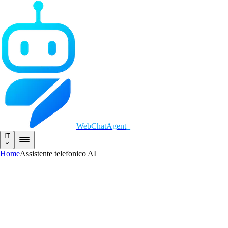
WebChatAgent
_
IT
Home
Assistente telefonico AI