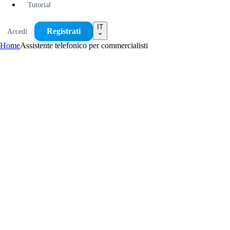
Tutorial
IT
Registrati
Accedi
Home
Assistente telefonico per commercialisti
Assorbe l'ondata di telefonate prima delle scadenze
Ordina clienti consolidati e nuove richieste prima
Domande su documenti come nota strutturata
Appuntamenti su Google Calendar, cambio compreso