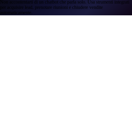
Non accontentarti di un chatbot che parla solo. Usa strumenti integrati
per acquisire lead, prenotare riunioni e chiudere vendite
automaticamente.
Suite Acquisizione Lead
Gen. di Lead 24/7
Avvisi Istantanei
Pianificazione Intelligente
Tasso di
Chiusura Più Alto
Prenotazione Appuntamenti col Pilota Automatico