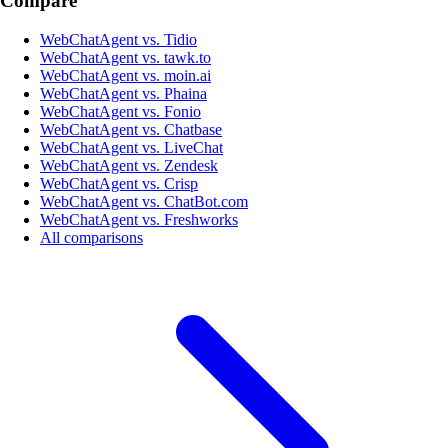
Compare
WebChatAgent vs. Tidio
WebChatAgent vs. tawk.to
WebChatAgent vs. moin.ai
WebChatAgent vs. Phaina
WebChatAgent vs. Fonio
WebChatAgent vs. Chatbase
WebChatAgent vs. LiveChat
WebChatAgent vs. Zendesk
WebChatAgent vs. Crisp
WebChatAgent vs. ChatBot.com
WebChatAgent vs. Freshworks
All comparisons