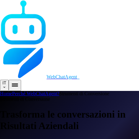
WebChatAgent
_
IT
Home
Perché WebChatAgent?
Strumenti di Conversione
Strumenti di Conversione
Trasforma le conversazioni in
Risultati Aziendali