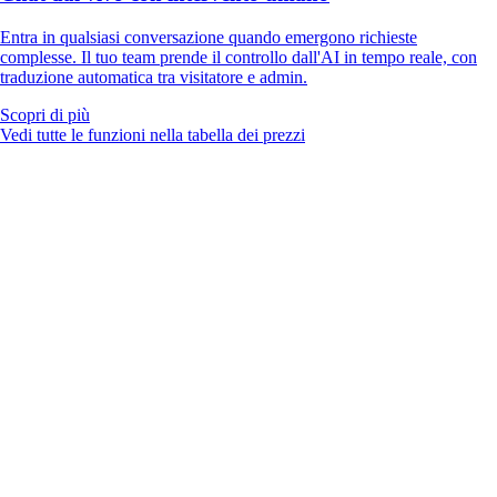
Entra in qualsiasi conversazione quando emergono richieste
complesse. Il tuo team prende il controllo dall'AI in tempo reale, con
traduzione automatica tra visitatore e admin.
Scopri di più
Vedi tutte le funzioni nella tabella dei prezzi