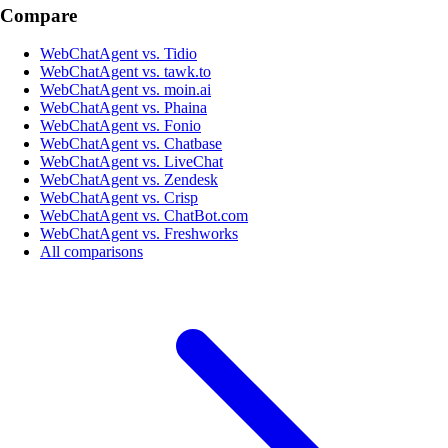
Compare
WebChatAgent vs. Tidio
WebChatAgent vs. tawk.to
WebChatAgent vs. moin.ai
WebChatAgent vs. Phaina
WebChatAgent vs. Fonio
WebChatAgent vs. Chatbase
WebChatAgent vs. LiveChat
WebChatAgent vs. Zendesk
WebChatAgent vs. Crisp
WebChatAgent vs. ChatBot.com
WebChatAgent vs. Freshworks
All comparisons