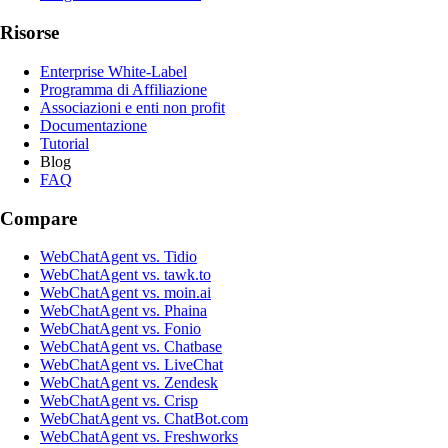
Risorse
Enterprise White-Label
Programma di Affiliazione
Associazioni e enti non profit
Documentazione
Tutorial
Blog
FAQ
Compare
WebChatAgent vs. Tidio
WebChatAgent vs. tawk.to
WebChatAgent vs. moin.ai
WebChatAgent vs. Phaina
WebChatAgent vs. Fonio
WebChatAgent vs. Chatbase
WebChatAgent vs. LiveChat
WebChatAgent vs. Zendesk
WebChatAgent vs. Crisp
WebChatAgent vs. ChatBot.com
WebChatAgent vs. Freshworks