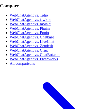
Compare
WebChatAgent vs. Tidio
WebChatAgent vs. tawk.to
WebChatAgent vs. moin.ai
WebChatAgent vs. Phaina
WebChatAgent vs. Fonio
WebChatAgent vs. Chatbase
WebChatAgent vs. LiveChat
WebChatAgent vs. Zendesk
WebChatAgent vs. Crisp
WebChatAgent vs. ChatBot.com
WebChatAgent vs. Freshworks
All comparisons