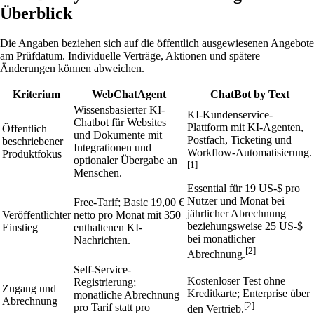
Überblick
Die Angaben beziehen sich auf die öffentlich ausgewiesenen Angebote
am Prüfdatum. Individuelle Verträge, Aktionen und spätere
Änderungen können abweichen.
Kriterium
WebChatAgent
ChatBot by Text
Wissensbasierter KI-
KI-Kundenservice-
Chatbot für Websites
Plattform mit KI-Agenten,
Öffentlich
und Dokumente mit
Postfach, Ticketing und
beschriebener
Integrationen und
Workflow-Automatisierung.
Produktfokus
optionaler Übergabe an
[1]
Menschen.
Essential für 19 US-$ pro
Nutzer und Monat bei
Free-Tarif; Basic 19,00 €
jährlicher Abrechnung
Veröffentlichter
netto pro Monat mit 350
beziehungsweise 25 US-$
Einstieg
enthaltenen KI-
bei monatlicher
Nachrichten.
[2]
Abrechnung.
Self-Service-
Kostenloser Test ohne
Registrierung;
Zugang und
Kreditkarte; Enterprise über
monatliche Abrechnung
Abrechnung
[2]
pro Tarif statt pro
den Vertrieb.