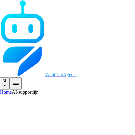
WebChatAgent
_
NL
Home
AI-supportlijn