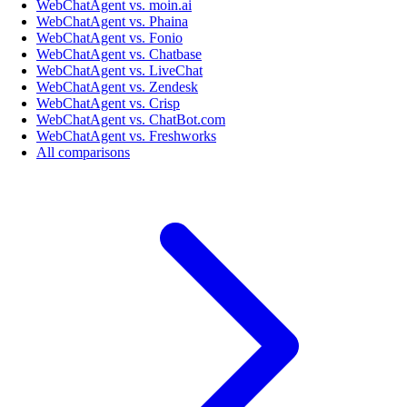
WebChatAgent vs. moin.ai
WebChatAgent vs. Phaina
WebChatAgent vs. Fonio
WebChatAgent vs. Chatbase
WebChatAgent vs. LiveChat
WebChatAgent vs. Zendesk
WebChatAgent vs. Crisp
WebChatAgent vs. ChatBot.com
WebChatAgent vs. Freshworks
All comparisons