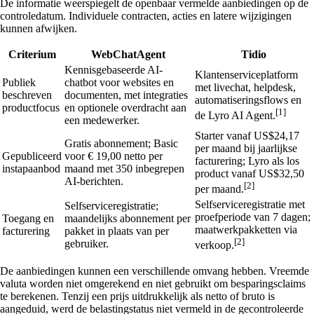
De informatie weerspiegelt de openbaar vermelde aanbiedingen op de
controledatum. Individuele contracten, acties en latere wijzigingen
kunnen afwijken.
Criterium
WebChatAgent
Tidio
Kennisgebaseerde AI-
Klantenserviceplatform
Publiek
chatbot voor websites en
met livechat, helpdesk,
beschreven
documenten, met integraties
automatiseringsflows en
productfocus
en optionele overdracht aan
[1]
de Lyro AI Agent.
een medewerker.
Starter vanaf US$24,17
Gratis abonnement; Basic
per maand bij jaarlijkse
Gepubliceerd
voor € 19,00 netto per
facturering; Lyro als los
instapaanbod
maand met 350 inbegrepen
product vanaf US$32,50
AI-berichten.
[2]
per maand.
Selfserviceregistratie met
Selfserviceregistratie;
proefperiode van 7 dagen;
Toegang en
maandelijks abonnement per
maatwerkpakketten via
facturering
pakket in plaats van per
[2]
gebruiker.
verkoop.
De aanbiedingen kunnen een verschillende omvang hebben. Vreemde
valuta worden niet omgerekend en niet gebruikt om besparingsclaims
te berekenen. Tenzij een prijs uitdrukkelijk als netto of bruto is
aangeduid, werd de belastingstatus niet vermeld in de gecontroleerde