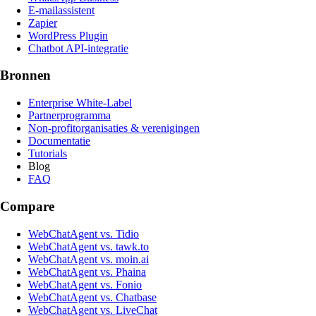
E-mailassistent
Zapier
WordPress Plugin
Chatbot API-integratie
Bronnen
Enterprise White-Label
Partnerprogramma
Non-profitorganisaties & verenigingen
Documentatie
Tutorials
Blog
FAQ
Compare
WebChatAgent vs. Tidio
WebChatAgent vs. tawk.to
WebChatAgent vs. moin.ai
WebChatAgent vs. Phaina
WebChatAgent vs. Fonio
WebChatAgent vs. Chatbase
WebChatAgent vs. LiveChat