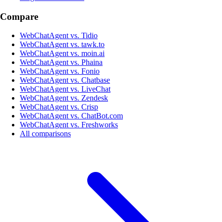
Compare
WebChatAgent vs. Tidio
WebChatAgent vs. tawk.to
WebChatAgent vs. moin.ai
WebChatAgent vs. Phaina
WebChatAgent vs. Fonio
WebChatAgent vs. Chatbase
WebChatAgent vs. LiveChat
WebChatAgent vs. Zendesk
WebChatAgent vs. Crisp
WebChatAgent vs. ChatBot.com
WebChatAgent vs. Freshworks
All comparisons