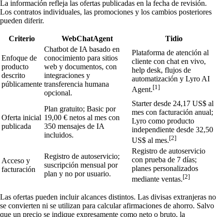
La información refleja las ofertas publicadas en la fecha de revisión.
Los contratos individuales, las promociones y los cambios posteriores
pueden diferir.
Criterio
WebChatAgent
Tidio
Chatbot de IA basado en
Plataforma de atención al
Enfoque de
conocimiento para sitios
cliente con chat en vivo,
producto
web y documentos, con
help desk, flujos de
descrito
integraciones y
automatización y Lyro AI
públicamente
transferencia humana
[1]
Agent.
opcional.
Starter desde 24,17 US$ al
Plan gratuito; Basic por
mes con facturación anual;
Oferta inicial
19,00 € netos al mes con
Lyro como producto
publicada
350 mensajes de IA
independiente desde 32,50
incluidos.
[2]
US$ al mes.
Registro de autoservicio
Registro de autoservicio;
con prueba de 7 días;
Acceso y
suscripción mensual por
planes personalizados
facturación
plan y no por usuario.
[2]
mediante ventas.
Las ofertas pueden incluir alcances distintos. Las divisas extranjeras no
se convierten ni se utilizan para calcular afirmaciones de ahorro. Salvo
que un precio se indique expresamente como neto o bruto, la