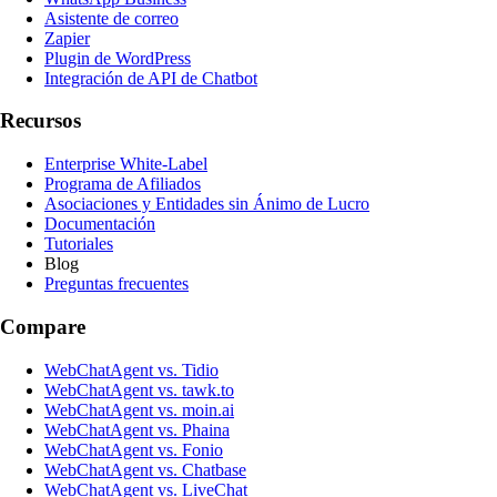
Asistente de correo
Zapier
Plugin de WordPress
Integración de API de Chatbot
Recursos
Enterprise White-Label
Programa de Afiliados
Asociaciones y Entidades sin Ánimo de Lucro
Documentación
Tutoriales
Blog
Preguntas frecuentes
Compare
WebChatAgent vs. Tidio
WebChatAgent vs. tawk.to
WebChatAgent vs. moin.ai
WebChatAgent vs. Phaina
WebChatAgent vs. Fonio
WebChatAgent vs. Chatbase
WebChatAgent vs. LiveChat