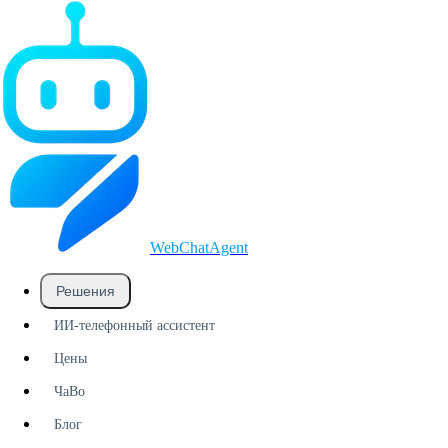
WebChatAgent
_
Решения
ИИ-телефонный ассистент
Цены
ЧаВо
Блог