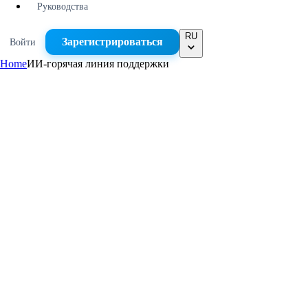
Руководства
RU
Зарегистрироваться
Войти
Home
ИИ-горячая линия поддержки
Сразу отвечает на типовые вопросы из вашей базы знаний
Проверяет статус заказа или тикета через API-коннекторы
Передаёт сложные случаи команде вместе со всем контекс
На связи круглосуточно, в том числе на несколько звонков